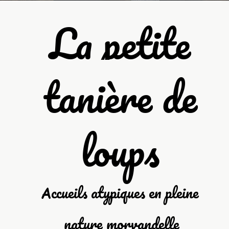
La petite
tanière de
loups
ccueils atypiques en pleine
A
nature morvandelle